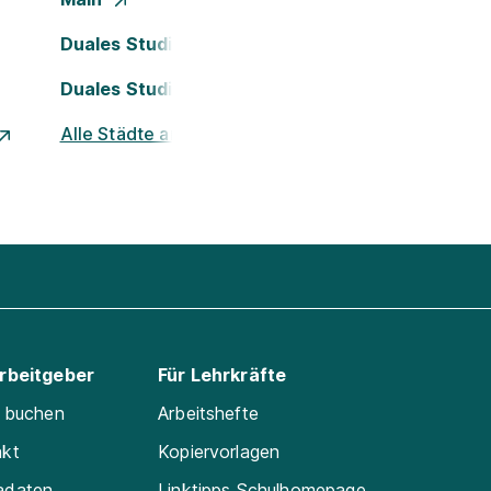
Duales Studium Köln
Duales Studium Nürnberg
Alle Städte ansehen
Arbeitgeber
Für Lehrkräfte
e buchen
Arbeitshefte
akt
Kopiervorlagen
adaten
Linktipps Schulhomepage