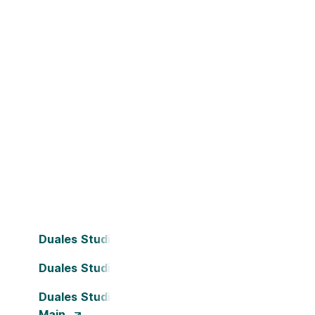
Duales Studium Bielefeld
Duales Studium Dortmund
Duales Studium Frankfurt am
Main