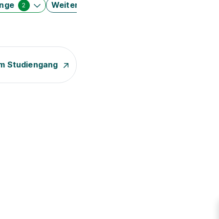
änge
Weitere Filter
2
m Studiengang