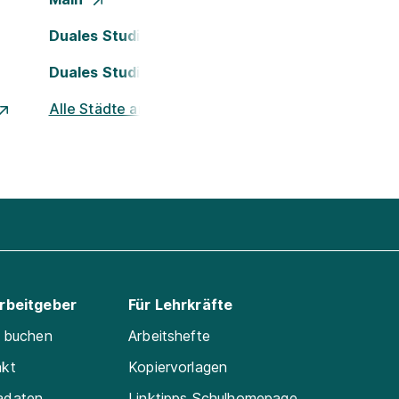
Duales Studium Köln
Duales Studium Nürnberg
Alle Städte ansehen
Arbeitgeber
Für Lehrkräfte
e buchen
Arbeitshefte
akt
Kopiervorlagen
adaten
Linktipps Schulhomepage