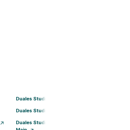
Duales Studium Bielefeld
Duales Studium Darmstadt
Duales Studium Frankfurt am
Main