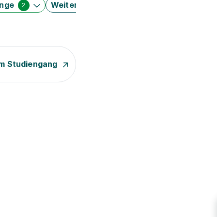
änge
Weitere Filter
2
m Studiengang