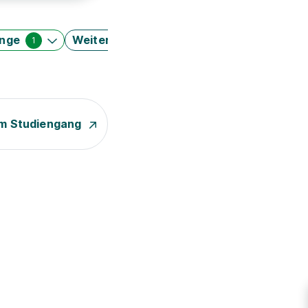
änge
Weitere Filter
1
m Studiengang