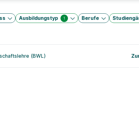
ss
Ausbildungstyp
Berufe
Studieng
1
schaftslehre (BWL)
Zu