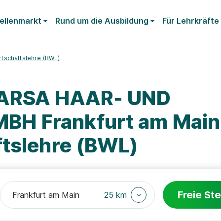
ellenmarkt
Rund um die Ausbildung
Für Lehrkräfte
rtschaftslehre (BWL)
PARSA HAAR- UND
H Frankfurt am Main
ftslehre (BWL)
Freie Ste
25 km