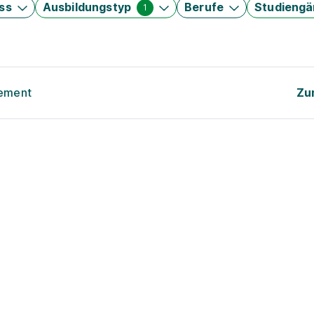
ss
Ausbildungstyp
Berufe
Studieng
1
gement
Zu