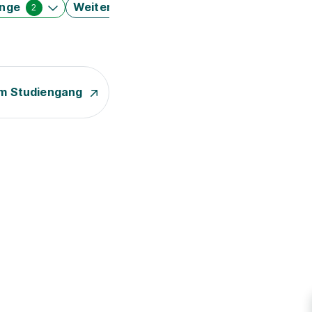
änge
Weitere Filter
2
m Studiengang