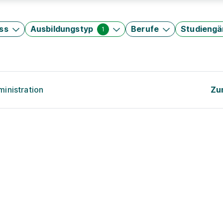
ss
Ausbildungstyp
Berufe
Studieng
1
inistration
Zu