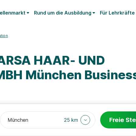
ellenmarkt
Rund um die Ausbildung
Für Lehrkräfte
ation
PARSA HAAR- UND
BH München Busines
Freie Ste
25 km