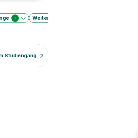
änge
Weitere Filter
1
m Studiengang