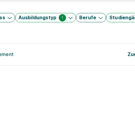
ss
Ausbildungstyp
Berufe
Studieng
1
gement
Zu