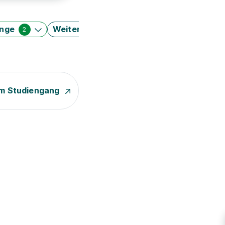
änge
Weitere Filter
2
m Studiengang