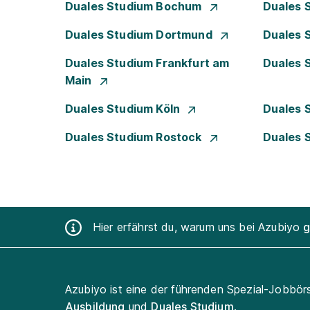
Duales Studium Bochum
Duales 
Duales Studium Dortmund
Duales 
Duales Studium Frankfurt am
Duales 
Main
Duales Studium Köln
Duales 
Duales Studium Rostock
Duales 
Hier erfährst du, warum uns bei Azubiyo
g
Azubiyo ist eine der führenden Spezial-Jobbör
Ausbildung
und
Duales Studium
.