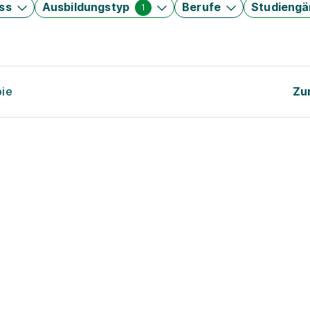
ss
Ausbildungstyp
Berufe
Studieng
1
pie
Zu