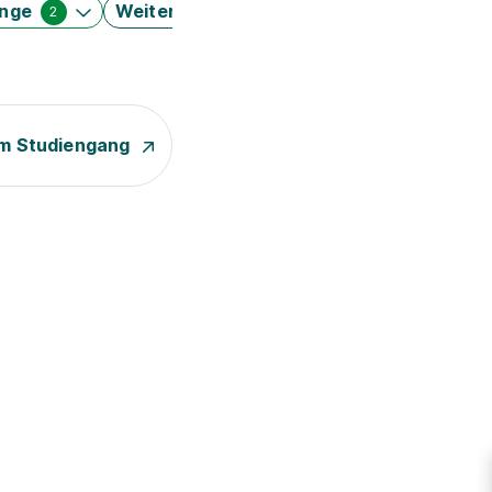
änge
Weitere Filter
2
m Studiengang