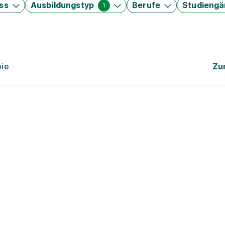
ss
Ausbildungstyp
Berufe
Studieng
1
pie
Zu