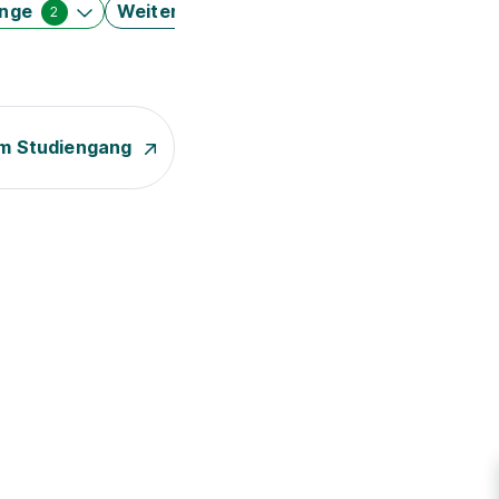
änge
Weitere Filter
2
m Studiengang