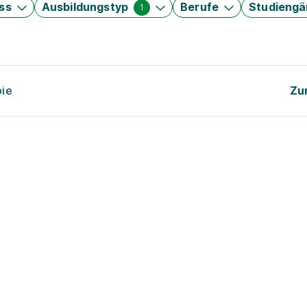
ss
Ausbildungstyp
Berufe
Studieng
1
pie
Zu