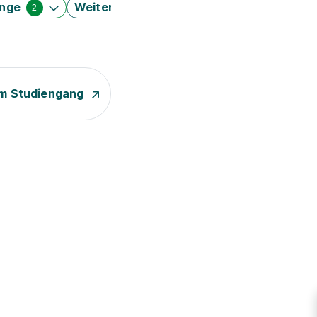
änge
Weitere Filter
2
m Studiengang