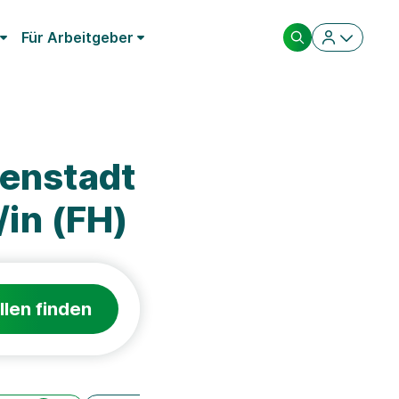
Für Arbeitgeber
genstadt
/in (FH)
llen finden