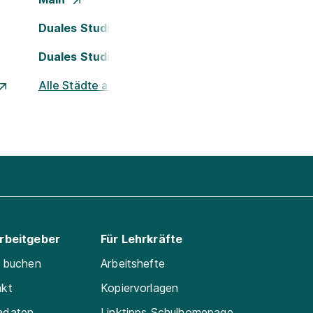
Duales Studium Köln
Duales Studium Nürnberg
Alle Städte ansehen
Arbeitgeber
Für Lehrkräfte
e buchen
Arbeitshefte
akt
Kopiervorlagen
adaten
Linktipps Schulhomepage