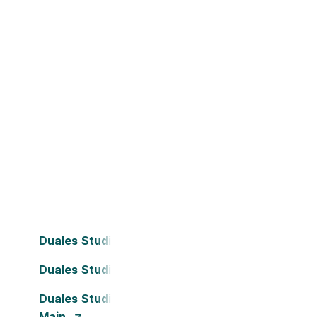
Duales Studium Bielefeld
Duales Studium Dortmund
Duales Studium Frankfurt am
Main