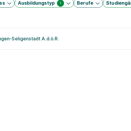
ss
Ausbildungstyp
Berufe
Studieng
1
ngen-Seligenstadt A.d.ö.R.