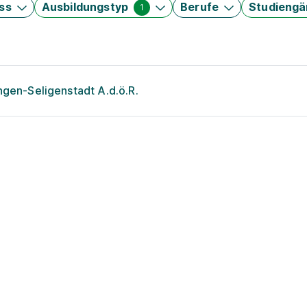
ss
Ausbildungstyp
Berufe
Studieng
1
ngen-Seligenstadt A.d.ö.R.