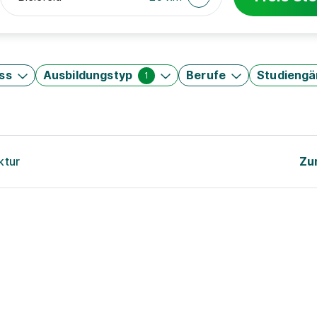
ss
Ausbildungstyp
Berufe
Studieng
1
ktur
Zu