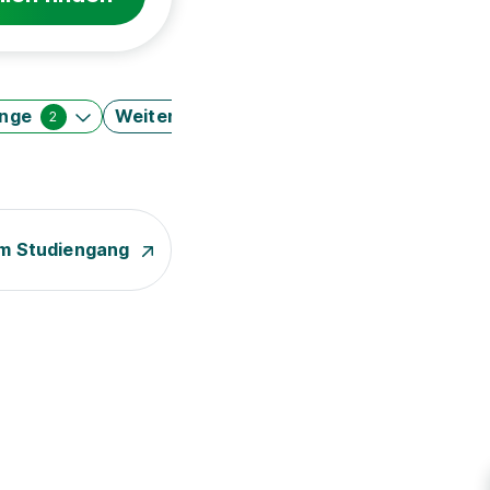
änge
Weitere Filter
2
m Studiengang