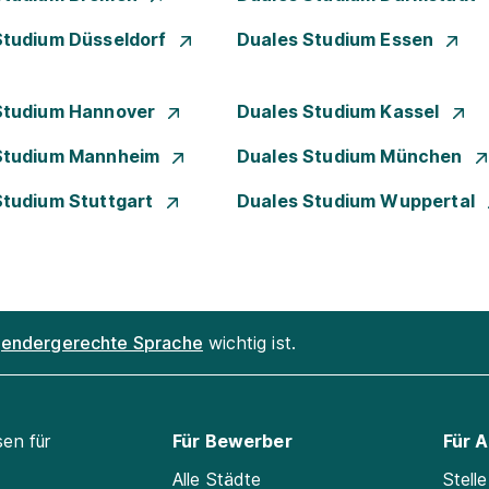
Studium Düsseldorf
Duales Studium Essen
Studium Hannover
Duales Studium Kassel
Studium Mannheim
Duales Studium München
Studium Stuttgart
Duales Studium Wuppertal
endergerechte Sprache
wichtig ist.
sen für
Für Bewerber
Für 
Alle Städte
Stell