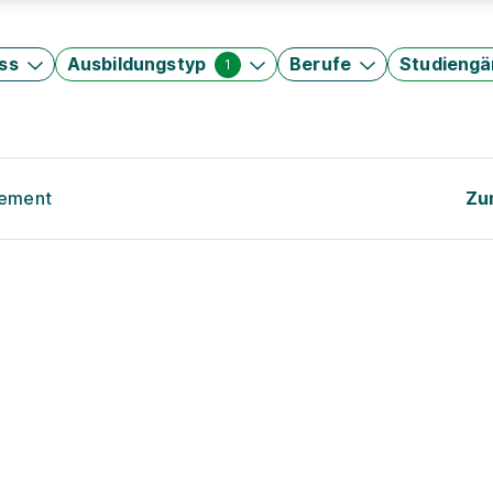
ss
Ausbildungstyp
Berufe
Studieng
1
gement
Zu