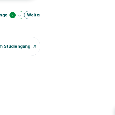
änge
Weitere Filter
2
m Studiengang