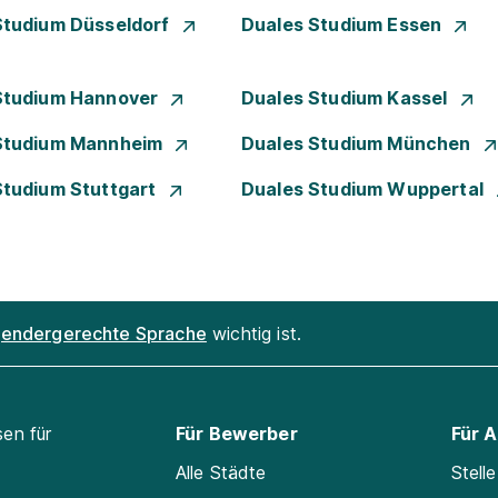
Studium Düsseldorf
Duales Studium Essen
Studium Hannover
Duales Studium Kassel
Studium Mannheim
Duales Studium München
Studium Stuttgart
Duales Studium Wuppertal
endergerechte Sprache
wichtig ist.
sen für
Für Bewerber
Für 
Alle Städte
Stell