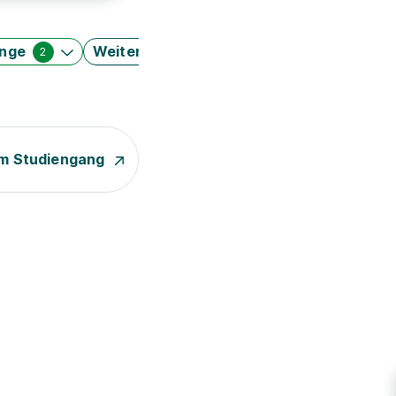
änge
Weitere Filter
2
m Studiengang