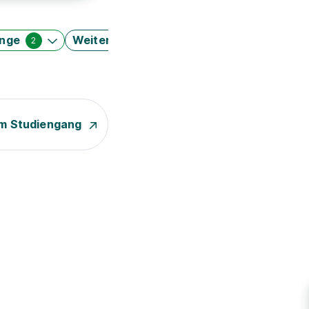
änge
Weitere Filter
2
m Studiengang