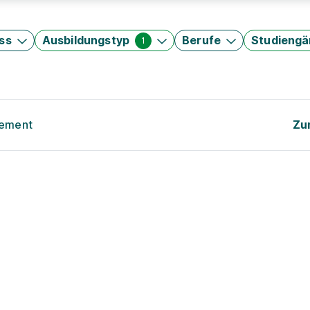
ss
Ausbildungstyp
Berufe
Studieng
1
gement
Zu