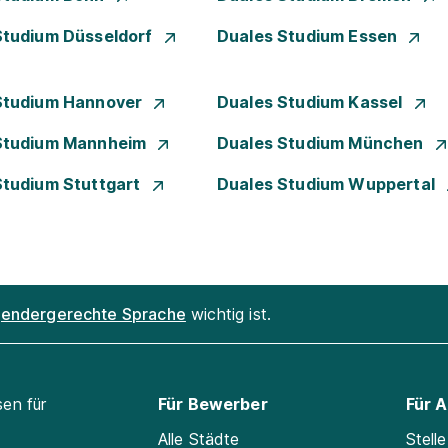
Studium Düsseldorf
Duales Studium Essen
Studium Hannover
Duales Studium Kassel
Studium Mannheim
Duales Studium München
Studium Stuttgart
Duales Studium Wuppertal
endergerechte Sprache
wichtig ist.
sen für
Für Bewerber
Für 
Alle Städte
Stell