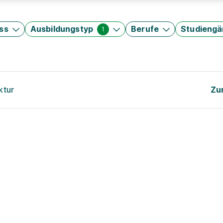
ss
Ausbildungstyp
Berufe
Studieng
1
ktur
Zu