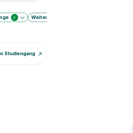
änge
Weitere Filter
2
m Studiengang