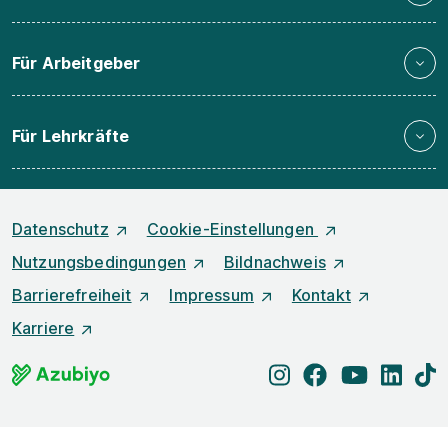
Für Arbeitgeber
Für Lehrkräfte
Datenschutz
Cookie-Einstellungen
Nutzungsbedingungen
Bildnachweis
Barrierefreiheit
Impressum
Kontakt
Karriere
instagram
facebook
youtube
linked
t