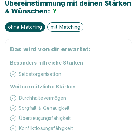
Übereinstimmung mit deinen Stärken
Schulgeld­frei
& Wünschen:
?
E-Lear­ning / On­line-Kur­se
ohne Matching
mit Matching
Kostenloses WLAN
Das wird von dir erwartet:
Jobfahrrad
Besonders hilfreiche Stärken
Selbstorganisation
Weitere nützliche Stärken
Durchhaltevermögen
Sorgfalt & Genauigkeit
Überzeugungsfähigkeit
Konfliktlösungsfähigkeit