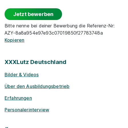
Gute An­bin­dung
Jetzt bewerben
Kantine
Bitte nenne bei deiner Bewerbung die Referenz-Nr:
AZY-8a8a954e97e93c07019850f27783748a
Events
Kopieren
Rabatte
XXXLutz Deutschland
Park­plätze
Bilder & Videos
Barriere­frei­heit
Über den Ausbildungsbetrieb
Erfahrungen
Fahrt­kosten­zu­schuss
Personalerinterview
Events für Schü­ler / Stu­die­ren­de