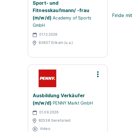
Sport- und
Fitnesskaufmann/ -frau
Finde mi
(m/w/d)
Academy of Sports
GmbH
01.12.2026
83607 Erlkam (u.a.)
Ausbildung Verkäufer
(m/w/d)
PENNY Markt GmbH
01.09.2026
82538 Geretsried
Video