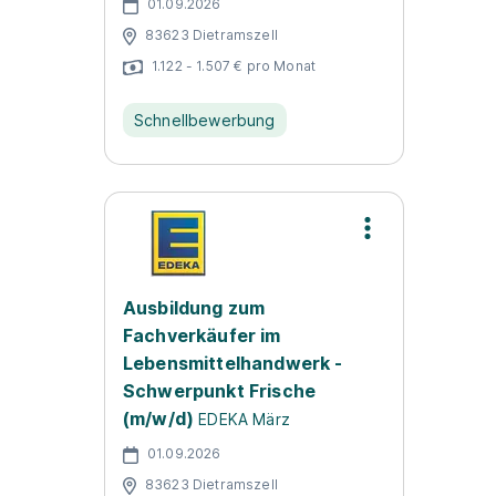
01.09.2026
83623 Dietramszell
1.122 - 1.507 € pro Monat
Schnellbewerbung
Ausbildung zum
Fachverkäufer im
Lebensmittelhandwerk -
Schwerpunkt Frische
(m/w/d)
EDEKA März
01.09.2026
83623 Dietramszell