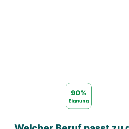
90%
Eignung
Welcher Beruf passt zu d