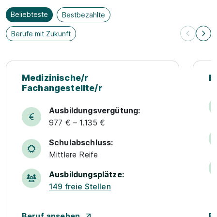
Beliebteste
Bestbezahlte
Berufe mit Zukunft
Beliebteste Berufe
Medizinische/r
E
Fachangestellte/r
Ausbildungsvergütung:
977 € – 1.135 €
Schulabschluss:
Mittlere Reife
Ausbildungsplätze:
149 freie Stellen
Beruf ansehen
B