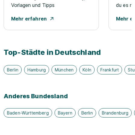
Vorlagen und Tipps
du es ri
Mehr erfahren
Mehr e
Top-Städte in Deutschland
Berlin
Hamburg
München
Köln
Frankfurt
Stu
Anderes Bundesland
Baden-Württemberg
Bayern
Berlin
Brandenburg