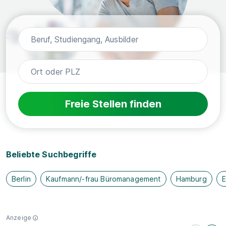
Freie Stellen finden
Beliebte Suchbegriffe
Berlin
Kaufmann/-frau Büromanagement
Hamburg
E
Anzeige