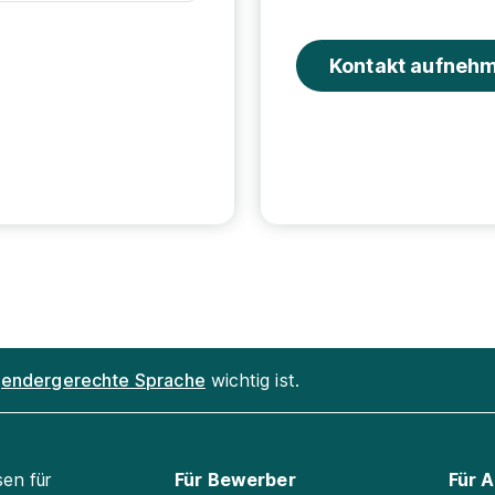
Kontakt aufneh
endergerechte Sprache
wichtig ist.
sen für
Für Bewerber
Für 