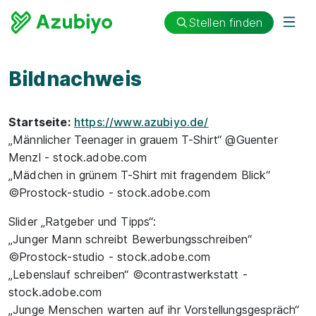
Stellen finden
Bildnachweis
Startseite:
https://www.azubiyo.de/
„Männlicher Teenager in grauem T-Shirt“ @Guenter
Menzl - stock.adobe.com
„Mädchen in grünem T-Shirt mit fragendem Blick“
©Prostock-studio - stock.adobe.com
Slider „Ratgeber und Tipps“:
„Junger Mann schreibt Bewerbungsschreiben“
©Prostock-studio - stock.adobe.com
„Lebenslauf schreiben“ ©contrastwerkstatt -
stock.adobe.com
„Junge Menschen warten auf ihr Vorstellungsgespräch“