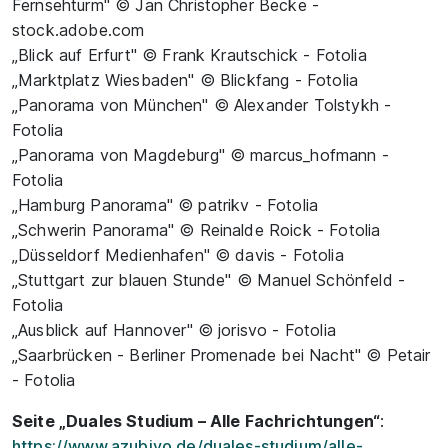
Fernsehturm" © Jan Christopher Becke -
stock.adobe.com
„Blick auf Erfurt" © Frank Krautschick - Fotolia
„Marktplatz Wiesbaden" © Blickfang - Fotolia
„Panorama von München" © Alexander Tolstykh -
Fotolia
„Panorama von Magdeburg" © marcus_hofmann -
Fotolia
„Hamburg Panorama" © patrikv - Fotolia
„Schwerin Panorama" © Reinalde Roick - Fotolia
„Düsseldorf Medienhafen" © davis - Fotolia
„Stuttgart zur blauen Stunde" © Manuel Schönfeld -
Fotolia
„Ausblick auf Hannover" © jorisvo - Fotolia
„Saarbrücken - Berliner Promenade bei Nacht" © Petair
- Fotolia
Seite „Duales Studium – Alle Fachrichtungen“
:
https://www.azubiyo.de/duales-studium/alle-