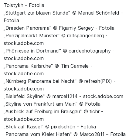
Tolstykh - Fotolia
„Stuttgart zur blauen Stunde" © Manuel Schönfeld -
Fotolia
„Dresden Panorama" © Figurniy Sergey - Fotolia
„Prinzipalmarkt Münster" © ralfspangenberg -
stock.adobe.com
„Phönixsee in Dortmund" © cardephotography -
stock.adobe.com
„Panorama Karlsruhe" © Tim Carmele -
stock.adobe.com
„Nürnberg Panorama bei Nacht" © refresh(PIX) -
stock.adobe.com
„Bielefeld Skyline" © marcel1214 - stock.adobe.com
„Skyline von Frankfurt am Main" © Fotolia
„Ausblick auf Freiburg im Breisgau" © tichr -
stock.adobe.com
„Blick auf Kassel" © pixelschön - Fotolia
„Panorama vom Kieler Hafen" © Marco2811 – Fotolia