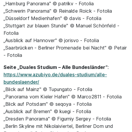
„Hamburg Panorama" © patrikv - Fotolia
„Schwerin Panorama" © Reinalde Roick - Fotolia
„Düsseldorf Medienhafen" © davis - Fotolia
„Stuttgart zur blauen Stunde" © Manuel Schönfeld -
Fotolia
„Ausblick auf Hannover" © jorisvo - Fotolia
„Saarbrücken - Berliner Promenade bei Nacht" © Petair
- Fotolia
Seite „Duales Studium – Alle Bundesländer“
:
https://www.azubiyo.de/duales-studium/alle-
bundeslaender/
„Blick auf Mainz" © Tupungato - Fotolia
„Panorama vom Kieler Hafen" © Marco2811 - Fotolia
„Blick auf Potsdam" © seqoya - Fotolia
„Ausblick auf Bremen" © kuegi - Fotolia
„Dresden Panorama" © Figurniy Sergey - Fotolia
„Berlin Skyline mit Nikolaiviertel, Berliner Dom und