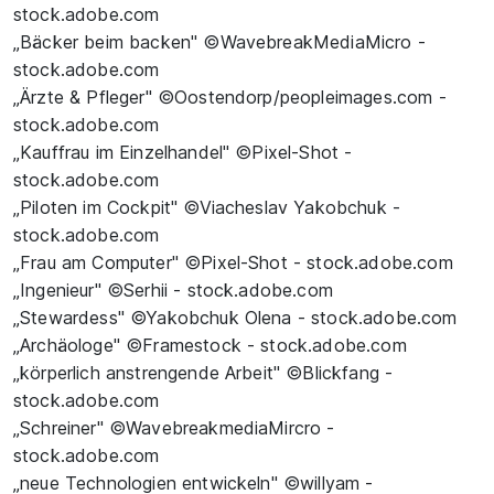
stock.adobe.com
„Bäcker beim backen" ©WavebreakMediaMicro -
stock.adobe.com
„Ärzte & Pfleger" ©Oostendorp/peopleimages.com -
stock.adobe.com
„Kauffrau im Einzelhandel" ©Pixel-Shot -
stock.adobe.com
„Piloten im Cockpit" ©Viacheslav Yakobchuk -
stock.adobe.com
„Frau am Computer" ©Pixel-Shot - stock.adobe.com
„Ingenieur" ©Serhii - stock.adobe.com
„Stewardess" ©Yakobchuk Olena - stock.adobe.com
„Archäologe" ©Framestock - stock.adobe.com
„körperlich anstrengende Arbeit" ©Blickfang -
stock.adobe.com
„Schreiner" ©WavebreakmediaMircro -
stock.adobe.com
„neue Technologien entwickeln" ©willyam -