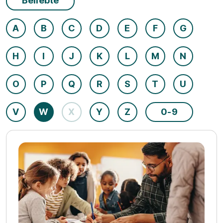
Beliebte
A
B
C
D
E
F
G
H
I
J
K
L
M
N
O
P
Q
R
S
T
U
V
W
X
Y
Z
0-9