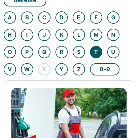
Beliebte
A
B
C
D
E
F
G
H
I
J
K
L
M
N
O
P
Q
R
S
T
U
V
W
X
Y
Z
0-9