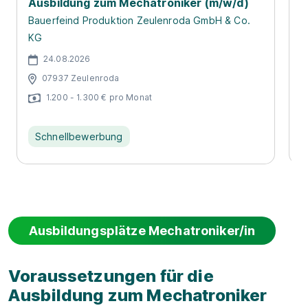
Ausbildung zum Mechatroniker (m/w/d)
A
C
Bauerfeind Produktion Zeulenroda GmbH & Co.
KG
P
24.08.2026
07937 Zeulenroda
1.200 - 1.300 € pro Monat
Schnellbewerbung
Ausbildungsplätze Mechatroniker/in
Voraussetzungen für die
Ausbildung zum Mechatroniker