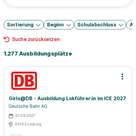
Sortierung
Beginn
Schulabschluss
Au
Suche zurücksetzen
1.277 Ausbildungsplätze
Girls@DB - Ausbildung Lokführer:in im ICE 2027
Deutsche Bahn AG
01.09.2027
04103 Leipzig