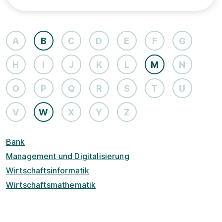
A
B
C
D
E
F
G
H
I
J
K
L
M
N
O
P
Q
R
S
T
U
V
W
X
Y
Z
Bank
Management und Digitalisierung
Wirtschaftsinformatik
Wirtschaftsmathematik