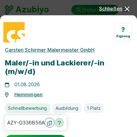
Schließen
Stellen finden
Ausbildung
Hemmingen
Maler/in und Lackierer/in
?
Eignung
Ausbildung Maler/in und
Carsten Schirmer Malermeister GmbH
Lackierer/in Hemmingen
Maler/-in und Lackierer/-in
(m/w/d)
01.08.2026
Hemmingen
25 km
Schnellbewerbung
Ausbildung
1 Platz
Freie Stellen finden
AZY-G336B56A