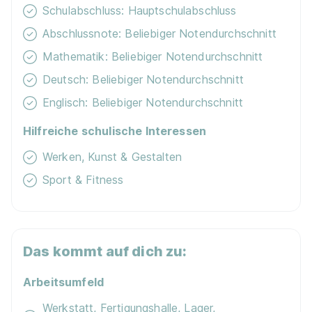
Schulabschluss: Hauptschulabschluss
90%
Abschlussnote: Beliebiger Notendurchschnitt
Eignung
Mathematik: Beliebiger Notendurchschnitt
Deutsch: Beliebiger Notendurchschnitt
Du bist noch unentschlossen?
Englisch: Beliebiger Notendurchschnitt
Geh auf Nummer sicher mit unserem Berufswahltest.
Hilfreiche schulische Interessen
Eignung checken und passende Stelle finden.
Werken, Kunst & Gestalten
Mehr erfahren
Sport & Fitness
Das kommt auf dich zu:
Maler/-in und Lackierer/-in (m/w/d)
Malermeister
Arbeitsumfeld
Born GmbH
Werkstatt, Fertigungshalle, Lager,