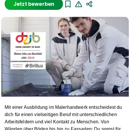
Jetzt bewerben
Teilen
Sortierung
Beginn
Schulabschluss
Au
Suche zurücksetzen
Infos zum Beruf Maler und Lackierer
45 Ausbildungsplätze
Mit einer Ausbildung im Malerhandwerk entscheidest du
Maler/-in und Lackierer/-in (m/w/d)
Malermeister
dich für einen vielseitigen Beruf mit unterschiedlichen
Eugen Puhl
Arbeitsfeldern und viel Kontakt zu Menschen. Von
01.08.2027
Wänden über Böden bis hin zu Fassaden: Du sorgst für