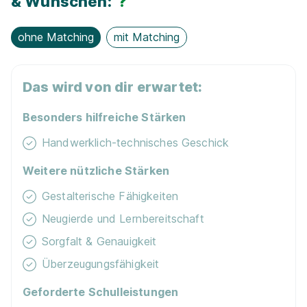
& Wünschen:
?
01.08.2026
30457 Hannover
ohne Matching
mit Matching
Schnellbewerbung
Das wird von dir erwartet:
Besonders hilfreiche Stärken
Handwerklich-technisches Geschick
Weitere nützliche Stärken
Maler/-in und Lackierer/-in (m/w/d)
Purschke
Ideen in Form und Farbe
Gestalterische Fähigkeiten
01.08.2026
Neugierde und Lernbereitschaft
31157 Sarstedt
Sorgfalt & Genauigkeit
Überzeugungsfähigkeit
Schnellbewerbung
Geforderte Schulleistungen