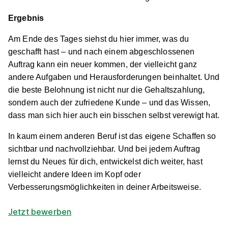
30966 Hemmingen
Ergebnis
Schnellbewerbung
Am Ende des Tages siehst du hier immer, was du
geschafft hast – und nach einem abgeschlossenen
Auftrag kann ein neuer kommen, der vielleicht ganz
andere Aufgaben und Herausforderungen beinhaltet. Und
die beste Belohnung ist nicht nur die Gehaltszahlung,
sondern auch der zufriedene Kunde – und das Wissen,
dass man sich hier auch ein bisschen selbst verewigt hat.
Maler/-in und Lackierer/-in (m/w/d)
Ideen in Form
In kaum einem anderen Beruf ist das eigene Schaffen so
und Farbe
sichtbar und nachvollziehbar. Und bei jedem Auftrag
01.08.2027
lernst du Neues für dich, entwickelst dich weiter, hast
31157 Sarstedt
vielleicht andere Ideen im Kopf oder
Verbesserungsmöglichkeiten in deiner Arbeitsweise.
Schnellbewerbung
Jetzt bewerben