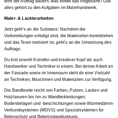
wird der Auftrag dauern, was kostet das insgesamt? Das
alles gehört zu den Aufgaben im Malerhandwerk.
Maler- & Lackierarbeiten
Maler/-in und Lackierer/-in (m/w/d)
Carsten
Schirmer Malermeister GmbH
Jetzt geht’s an die Substanz: Nachdem die
Vorbereitungen erledigt sind, die Materialien bereitstehen
01.08.2027
und das Team motiviert ist, geht’s an die Umsetzung des
30966 Hemmingen
Auftrags.
Schnellbewerbung
Du bist sowohl Künstler und kreativer Kopf als auch
Handwerker und Techniker in einem. Bei deiner Arbeit an
der Fassade sowie im Innenraum steht dir eine Vielzahl
an Techniken, Maschinen und Materialien zur Verfügung.
Die Bandbreite reicht von Farben, Putzen, Lacken und
Holzlasuren bis hin zu Wandbekleidungen,
Maler/-in und Lackierer/-in (m/w/d)
Carsten
Bodenbelägen und -beschichtungen sowie Wärmedämm-
Schirmer Malermeister GmbH
Verbundsystemen (WDVS) und Spezialsystemen für
Betonschutz und Betoninstandsetzung.
01.08.2026