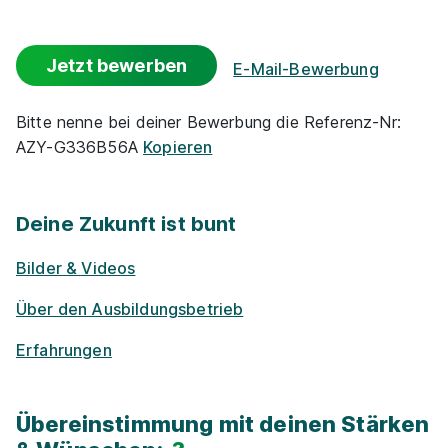
Jetzt bewerben
E-Mail-Bewerbung
Maler/-in und Lackierer/-in (m/w/d)
Malermeister
Bitte nenne bei deiner Bewerbung die Referenz-Nr:
Root
AZY-G336B56A
Kopieren
01.08.2027
30880 Laatzen
Deine Zukunft ist bunt
Schnellbewerbung
Bilder & Videos
Über den Ausbildungsbetrieb
Erfahrungen
Maler/-in und Lackierer/-in (m/w/d)
Span-Dex
Übereinstimmung mit deinen Stärken
Designdecken& Malerbetrieb