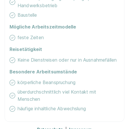
01.08.2026
Handwerksbetrieb
30171 Hannover (u.a.)
Baustelle
Schnellbewerbung
Mögliche Arbeitszeitmodelle
feste Zeiten
Reisetätigkeit
Keine Dienstreisen oder nur in Ausnahmefällen
Besondere Arbeitsumstände
Maler/-in und Lackierer/-in (m/w/d)
Malermeister
Born GmbH
körperliche Beanspruchung
01.08.2027
überdurchschnittlich viel Kontakt mit
30171 Hannover (u.a.)
Menschen
häufige inhaltliche Abwechslung
Schnellbewerbung