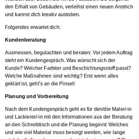
30966 Hemmingen
den Erhalt von Gebäuden, verleihst einen neuen Anstrich
und kannst dich kreativ austoben.
Schnellbewerbung
Folgendes erwartet dich:
Kundenberatung
Ausmessen, begutachten und beraten: Vor jedem Auftrag
steht ein Kundengespräch. Was wünscht sich der
Kunde? Welcher Farbton und Beschichtungsstoff passt?
Maler/-in und Lackierer/-in (m/w/d)
Malermeister
Welche Maßnahmen sind wichtig? Erst wenn alles
Eugen Puhl
geklärt ist, geht’s an die Pinsel!
01.08.2026
Planung und Vorbereitung
30966 Hemmingen
Nach dem Kundengespräch geht es für den/die Maler/-in
Schnellbewerbung
und Lackierer/-in mit den Informationen aus der Beratung
an den Schreibtisch und die Planung beginnt: Welches
und wie viel Material muss besorgt werden, wie lange