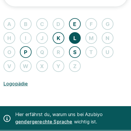
A
B
C
D
E
F
G
H
I
J
K
L
M
N
O
P
Q
R
S
T
U
V
W
X
Y
Z
Logopädie
Hier erfährst du, warum uns bei Azubiyo
gendergerechte Sprache
wichtig ist.