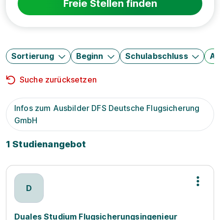
Freie Stellen finden
Sortierung
Beginn
Schulabschluss
Au
Suche zurücksetzen
Infos zum Ausbilder DFS Deutsche Flugsicherung
GmbH
1 Studienangebot
D
Duales Studium Flugsicherungsingenieur