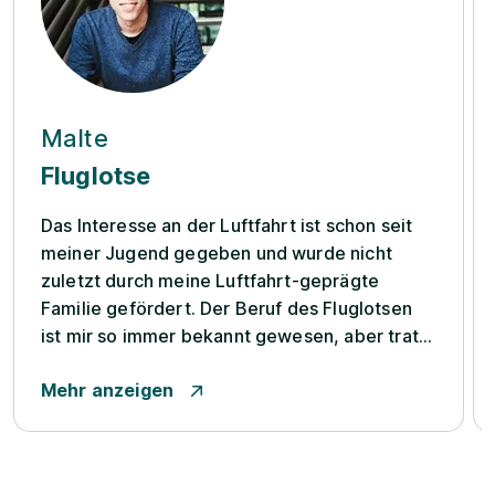
Malte
Fluglotse
Das Interesse an der Luftfahrt ist schon seit
meiner Jugend gegeben und wurde nicht
zuletzt durch meine Luftfahrt-geprägte
Familie gefördert. Der Beruf des Fluglotsen
ist mir so immer bekannt gewesen, aber trat
erst ins Rampenlicht, nachdem Freunde mich
Mehr anzeigen
intensiver darauf aufmerksam gemacht
haben, sodass ich den Beruf für mich selbst
erst später in Betracht z...