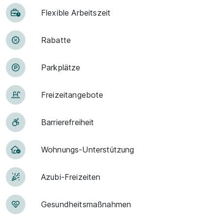
Flexible Arbeitszeit
Rabatte
Park­plätze
Frei­zeit­an­ge­bo­te
Barriere­frei­heit
Woh­nungs-Un­ter­stüt­zung
Azubi-Frei­zei­ten
Ge­sund­heits­maß­nah­men