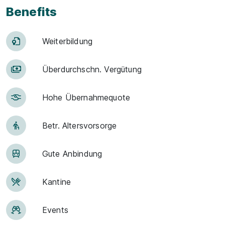
Benefits
Weiter­bildung
Über­durch­schn. Ver­gü­tung
Hohe Über­nah­me­quote
Betr. Alters­vor­sorge
Gute An­bin­dung
Kantine
Events