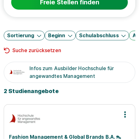
Freie Stellen finden
Sortierung
Beginn
Schulabschluss
Au
Suche zurücksetzen
Infos zum Ausbilder Hochschule für
angewandtes Management
2 Studienangebote
Fashion Management & Global Brands B.A. 👠