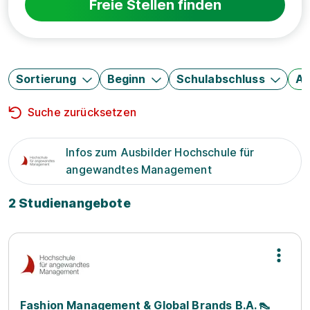
Freie Stellen finden
Sortierung
Beginn
Schulabschluss
Au
Suche zurücksetzen
Infos zum Ausbilder Hochschule für
angewandtes Management
2 Studienangebote
Fashion Management & Global Brands B.A. 👠