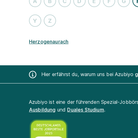
A
B
C
D
E
F
G
Y
Z
Herzogenaurach
Hier erfährst du, warum uns bei Azubiyo
g
Azubiyo ist eine der führenden Spezial-Jobbör
Ausbildung
und
Duales Studium
.