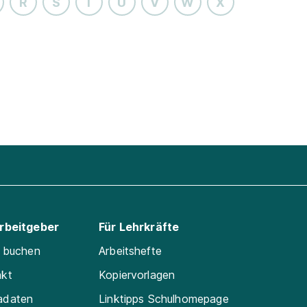
R
S
T
U
V
W
X
Arbeitgeber
Für Lehrkräfte
e buchen
Arbeitshefte
akt
Kopiervorlagen
adaten
Linktipps Schulhomepage