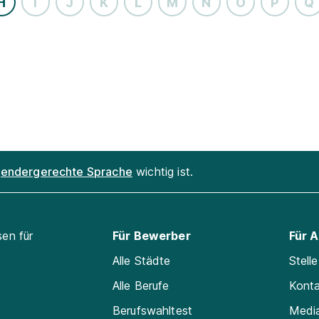
H
I
J
K
L
M
N
O
P
Q
endergerechte Sprache
wichtig ist.
sen für
Für Bewerber
Für 
Alle Städte
Stell
Alle Berufe
Kont
Berufswahltest
Medi