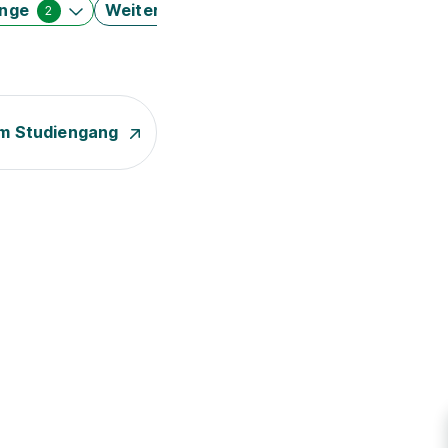
änge
Weitere Filter
2
m Studiengang