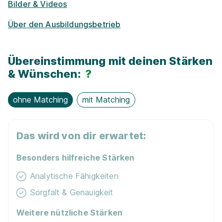
Bilder & Videos
Kostenloses WLAN
Über den Ausbildungsbetrieb
Übereinstimmung mit deinen Stärken
& Wünschen:
?
BTA Ausbildung in Bückeburg
Schulen Dr. Kurt
Blindow
ohne Matching
mit Matching
01.09.2026
31675 Bückeburg
Das wird von dir erwartet:
Besonders hilfreiche Stärken
Analytische Fähigkeiten
Sorgfalt & Genauigkeit
Noch unsicher, wonach du suchen
Weitere nützliche Stärken
sollst?