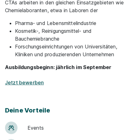
CTAs arbeiten in den gleichen Einsatzgebieten wie
Schnellbewerbung
Chemielaboranten, etwa in Laboren der
Pharma- und Lebensmittelindustrie
Kosmetik-, Reinigungsmittel- und
Bauchemiebranche
Forschungseinrichtungen von Universitäten,
Kliniken und produzierenden Unternehmen
Ausbildung Chemisch-technische/r
Assistent/in Hannover
Sabine Blindow-Schulen
Ausbildungsbeginn: jährlich im September
GmbH & Co. KG
01.08.2027
Jetzt bewerben
30171 Hannover
Schnellbewerbung
Deine Vorteile
Events