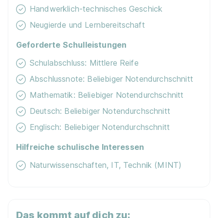
Handwerklich-technisches Geschick
Beliebte Städte
Beliebte Berufe
Neugierde und Lernbereitschaft
Beliebt in deiner Nähe
Geforderte Schulleistungen
Schulabschluss: Mittlere Reife
Ausbildung Aachen
Ausbildung Augsb
Abschlussnote: Beliebiger Notendurchschnitt
Ausbildung Bochum
Ausbildung Bonn
Mathematik: Beliebiger Notendurchschnitt
Ausbildung Dresden
Ausbildung Düsse
Deutsch: Beliebiger Notendurchschnitt
Ausbildung Hamburg
Ausbildung Hanno
Englisch: Beliebiger Notendurchschnitt
Ausbildung Leipzig
Ausbildung Mann
Hilfreiche schulische Interessen
Ausbildung Rostock
Ausbildung Stuttg
Naturwissenschaften, IT, Technik (MINT)
Häufig gestellte Fragen zur
Chemisch-technischer Assistent
Das kommt auf dich zu: