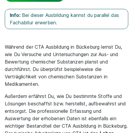
Teilen
Info:
Bei dieser Ausbildung kannst du parallel das
Fachabitur erwerben.
Sortierung
Beginn
Schulabschluss
Au
Suche zurücksetzen
Während der CTA Ausbildung in Bückeburg lernst Du,
wie Du Versuche und Untersuchungen zur Aus- und
Infos zum Beruf Chemisch-technischer
Bewertung chemischer Substanzen planst und
Assistent
durchführst. Du überprüfst beispielweise die
Verträglichkeit von chemischen Substanzen in
20 Ausbildungsplätze
Medikamenten.
Außerdem erfährst Du, wie Du bestimmte Stoffe und
Lösungen beschaffst bzw. herstellst, aufbewahrst und
entsorgst. Die professionelle Erfassung und
Auswertung der erhobenen Daten ist ebenfalls ein
wichtiger Bestandteil der CTA Ausbildung in Bückeburg.
CTA Ausbildung in Bückeburg
Schulen Dr. Kurt