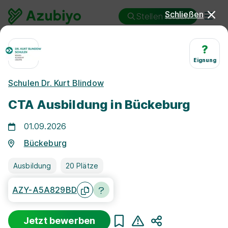
Schließen
Stellen finden
Ausbildung
Bückeburg
?
Chemisch-technische/r Assistent/in
Eignung
Ausbildung Chemisch-
Schulen Dr. Kurt Blindow
technische/r Assistent/in
CTA Ausbildung in Bückeburg
Bückeburg
01.09.2026
Bückeburg
Ausbildung
20 Plätze
AZY-A5A829BD
25 km
Jetzt bewerben
Freie Stellen finden