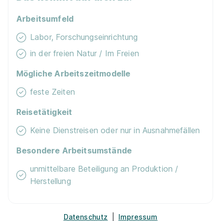
Ausbildung in Bückeburg
Arbeitsumfeld
Finde deinen Ausbildungsplatz als
Labor, Forschungseinrichtung
Chemisch-technischer Assistent in
in der freien Natur / Im Freien
Bückeburg
Wir haben 20 Ausbildungsplätze als Chemisch-
Mögliche Arbeitszeitmodelle
technischer Assistent in Bückeburg für dich.
feste Zeiten
Welches Unternehmen können wir dir für
Reisetätigkeit
deine Ausbildung als Chemisch-
Keine Dienstreisen oder nur in Ausnahmefällen
technischer Assistent in Bückeburg
anbieten?
Besondere Arbeitsumstände
Das Unternehmen mit den meisten Ausbildungsplätzen
unmittelbare Beteiligung an Produktion /
als Chemisch-technischer Assistent in Bückeburg ist:
Herstellung
Bernd-Blindow-Gruppe
.
Welche anderen Ausbildungen werden in
Datenschutz
|
Impressum