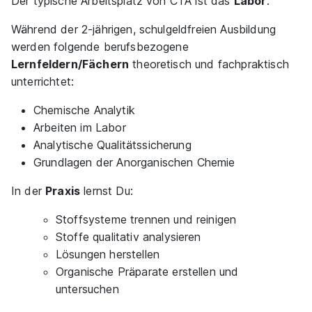
Der typische Arbeitsplatz von CTA ist das
Labor
.
Blindow
01.09.2026
Während der 2-jährigen, schulgeldfreien Ausbildung
31675 Bückeburg
werden folgende berufsbezogene
Lernfeldern/Fächern
theoretisch und fachpraktisch
unterrichtet:
Chemische Analytik
Ähnliche Stellen
Arbeiten im Labor
Analytische Qualitätssicherung
Grundlagen der Anorganischen Chemie
In der
Praxis
lernst Du:
Ausbildung Chemisch-technische/r
Stoffsysteme trennen und reinigen
Assistent/in Hannover
Sabine Blindow-Schulen
Stoffe qualitativ analysieren
GmbH & Co. KG
Lösungen herstellen
01.02.2027
Organische Präparate erstellen und
30171 Hannover
untersuchen