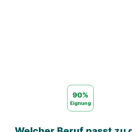
90%
Eignung
Welcher Beruf passt zu d