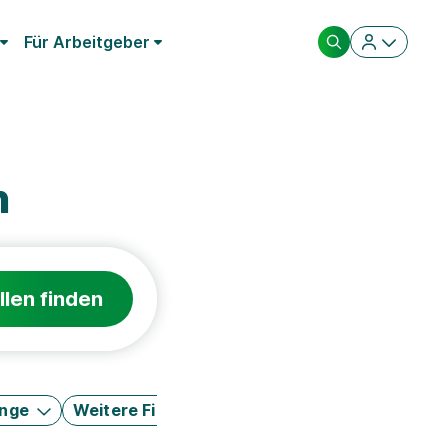
Für Arbeitgeber
n
llen finden
änge
Weitere Filter