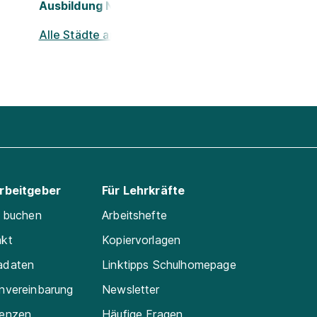
Ausbildung Nürnberg
Alle Städte ansehen
Arbeitgeber
Für Lehrkräfte
e buchen
Arbeitshefte
akt
Kopiervorlagen
adaten
Linktipps Schulhomepage
nvereinbarung
Newsletter
renzen
Häufige Fragen