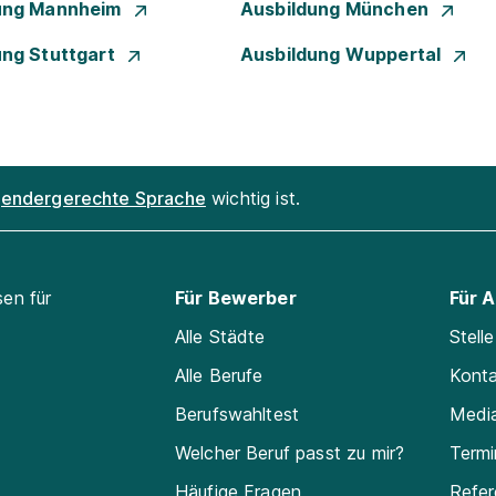
ung Mannheim
Ausbildung München
ung Stuttgart
Ausbildung Wuppertal
endergerechte Sprache
wichtig ist.
sen für
Für Bewerber
Für 
Alle Städte
Stell
Alle Berufe
Kont
Berufswahltest
Medi
Welcher Beruf passt zu mir?
Termi
Häufige Fragen
Refe