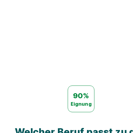
90%
Eignung
Welcher Beruf passt zu d