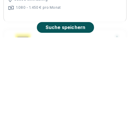
1.080 - 1.450 € pro Monat
Suche speichern
Ausbildung Beton- und Stahlbetonbauer
(m/w/d)
Guggenberger GmbH
01.09.2026
93098 Mintraching
1.080 - 1.550 € pro Monat
90%