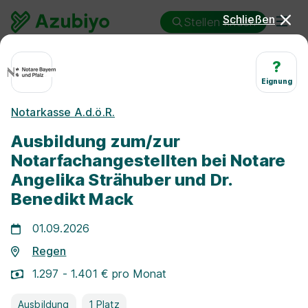
Schließen
Stellen finden
Ausbildung
Regen
Notarfachangestellte/r
?
Eignung
Ausbildung
Notarkasse A.d.ö.R.
Notarfachangestellte/r Regen
Ausbildung zum/zur
Notarfachangestellten bei Notare
Angelika Strähuber und Dr.
Benedikt Mack
25 km
01.09.2026
Regen
Freie Stellen finden
1.297 - 1.401 € pro Monat
Ausbildung
1 Platz