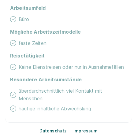
Geh auf Nummer sicher mit unserem Berufswahltest.
Arbeitsumfeld
Eignung checken und passende Stelle finden.
Büro
Mehr erfahren
Mögliche Arbeitszeitmodelle
feste Zeiten
Reisetätigkeit
Keine Dienstreisen oder nur in Ausnahmefällen
Ausbildung zum/zur Notarfachangestellten bei
Notare Dr. Philipp Aigner und Julian Sander
Besondere Arbeitsumstände
Notarkasse A.d.ö.R.
überdurchschnittlich viel Kontakt mit
01.09.2026
Menschen
84453 Mühldorf am Inn
häufige inhaltliche Abwechslung
1.297 - 1.401 € pro Monat
Datenschutz
|
Impressum