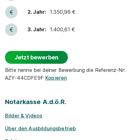
94315 Straubing
2. Jahr:
1.350,96 €
1.297 - 1.401 € pro Monat
3. Jahr:
1.400,61 €
Schnellbewerbung
Jetzt bewerben
Bitte nenne bei deiner Bewerbung die Referenz-Nr:
AZY-44CDFE9F
Kopieren
Ausbildung zum/zur Notarfachangestellten bei
Notar Dr. Wolfgang Lößl
Notarkasse A.d.ö.R.
01.09.2026
Notarkasse A.d.ö.R.
94405 Landau an der Isar
Bilder & Videos
1.297 - 1.401 € pro Monat
Über den Ausbildungsbetrieb
Schnellbewerbung