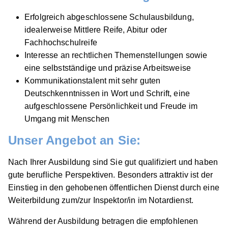
Erfolgreich abgeschlossene Schulausbildung,
idealerweise Mittlere Reife, Abitur oder
Fachhochschulreife
Ausbildung zum/zur Notarfachangestellten bei
Interesse an rechtlichen Themenstellungen sowie
Notar Benjamin Bremer
Notarkasse A.d.ö.R.
eine selbstständige und präzise Arbeitsweise
01.09.2026
Kommunikationstalent mit sehr guten
94447 Plattling
Deutschkenntnissen in Wort und Schrift, eine
1.297 - 1.401 € pro Monat
aufgeschlossene Persönlichkeit und Freude im
Umgang mit Menschen
Schnellbewerbung
Unser Angebot an Sie:
Nach Ihrer Ausbildung sind Sie gut qualifiziert und haben
gute berufliche Perspektiven. Besonders attraktiv ist der
Einstieg in den gehobenen öffentlichen Dienst durch eine
Weiterbildung zum/zur Inspektor/in im Notardienst.
Ausbildung zum/zur Notarfachangestellten bei
Während der Ausbildung betragen die empfohlenen
Notar Benjamin Bremer
Notarkasse A.d.ö.R.