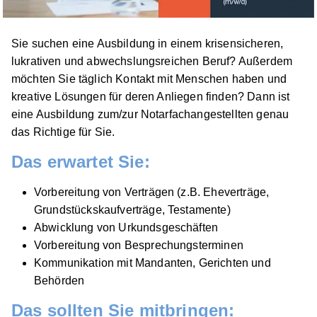
01.09.2026
94209 Regen
Sie suchen eine Ausbildung in einem krisensicheren,
1.297 - 1.401 € pro Monat
lukrativen und abwechslungsreichen Beruf? Außerdem
möchten Sie täglich Kontakt mit Menschen haben und
kreative Lösungen für deren Anliegen finden? Dann ist
eine Ausbildung zum/zur Notarfachangestellten genau
das Richtige für Sie.
Das erwartet Sie:
Ausbildung zum/zur Notarfachangestellten bei
Notarin Nina Bomhard
Notarkasse A.d.ö.R.
Vorbereitung von Verträgen (z.B. Eheverträge,
Grundstückskaufverträge, Testamente)
01.09.2026
Abwicklung von Urkundsgeschäften
94491 Hengersberg
Vorbereitung von Besprechungsterminen
1.297 - 1.401 € pro Monat
Kommunikation mit Mandanten, Gerichten und
Behörden
Das sollten Sie mitbringen: