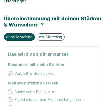
Erfahrungen
Übereinstimmung mit deinen Stärken
& Wünschen:
?
Ausbildung zum/zur Notarfachangestellten bei
ohne Matching
mit Matching
Notare Silvia Paulöhrl und Jan-Frederic Worring
Notarkasse A.d.ö.R.
Das wird von dir erwartet:
01.09.2027
94032 Passau
Besonders hilfreiche Stärken
1.297 - 1.401 € pro Monat
Sorgfalt & Genauigkeit
Schnellbewerbung
Weitere nützliche Stärken
Analytische Fähigkeiten
Eigeninitiative und Entscheidungsfreude