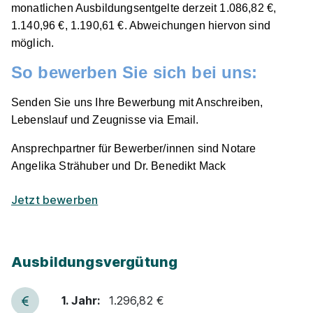
monatlichen Ausbildungsentgelte derzeit 1.086,82 €,
01.09.2026
1.140,96 €, 1.190,61 €. Abweichungen hiervon sind
94469 Deggendorf
möglich.
1.297 - 1.401 € pro Monat
So bewerben Sie sich bei uns:
Schnellbewerbung
Senden Sie uns Ihre Bewerbung mit Anschreiben,
Lebenslauf und Zeugnisse via Email.
Ansprechpartner für Bewerber/innen sind Notare
Ähnliche Stellen
Angelika Strähuber und Dr. Benedikt Mack
Jetzt bewerben
Ausbildung zum/zur Notarfachangestellten bei
Ausbildungsvergütung
Notare Andreas Bosch & Andreas Kriesmair
Notarkasse A.d.ö.R.
1. Jahr:
1.296,82 €
01.09.2027