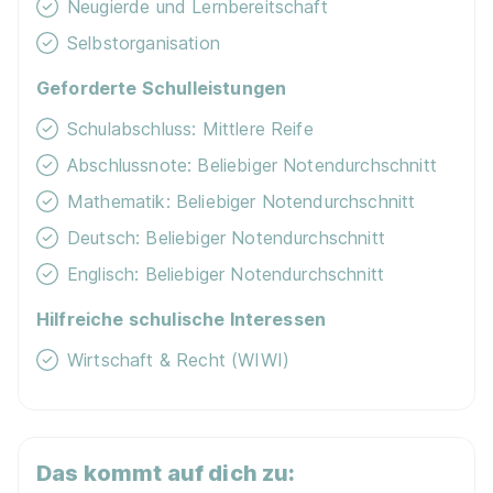
Neugierde und Lernbereitschaft
Selbstorganisation
Ausbildung zum/zur Notarfachangestellten bei
Notar Dr. Maximilian Lotz
Geforderte Schulleistungen
Notarkasse A.d.ö.R.
01.09.2027
Schulabschluss: Mittlere Reife
93155 Hemau
Abschlussnote: Beliebiger Notendurchschnitt
1.297 - 1.401 € pro Monat
Mathematik: Beliebiger Notendurchschnitt
Deutsch: Beliebiger Notendurchschnitt
Schnellbewerbung
Englisch: Beliebiger Notendurchschnitt
Hilfreiche schulische Interessen
90%
Wirtschaft & Recht (WIWI)
Eignung
Du bist noch unentschlossen?
Das kommt auf dich zu: