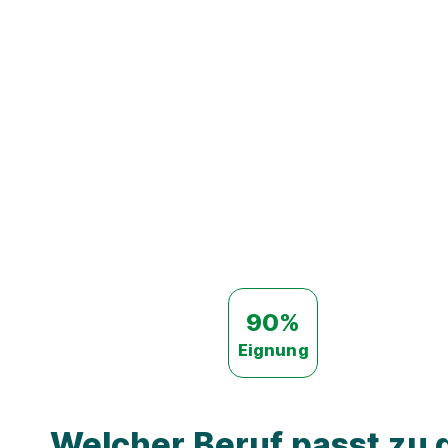
90%
Eignung
Welcher Beruf passt zu d