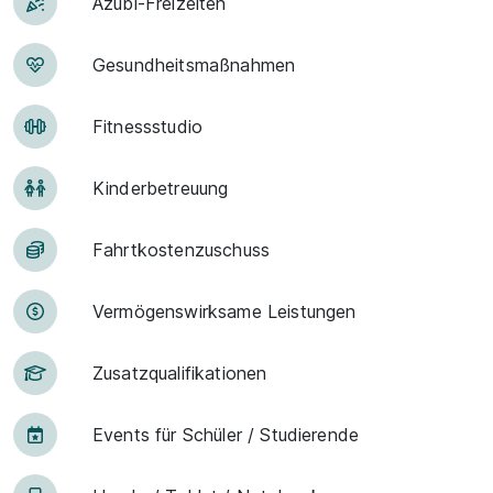
Azubi-Frei­zei­ten
Ge­sund­heits­maß­nah­men
Fit­ness­stu­dio
Kin­der­be­treu­ung
Fahrt­kosten­zu­schuss
Vermögens­wirksame Leistungen
Zu­satz­qua­li­fi­ka­tio­nen
Events für Schü­ler / Stu­die­ren­de