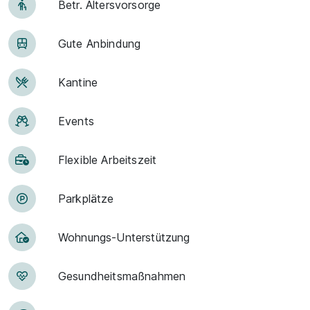
Betr. Alters­vor­sorge
Gute An­bin­dung
Kantine
Events
Flexible Arbeitszeit
Park­plätze
Woh­nungs-Un­ter­stüt­zung
Ge­sund­heits­maß­nah­men