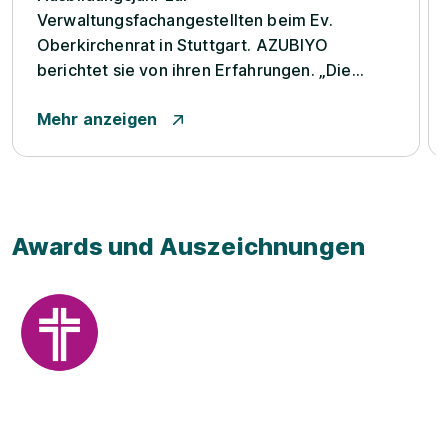
Verwaltungsfachangestellten beim Ev.
Oberkirchenrat in Stuttgart. AZUBIYO
berichtet sie von ihren Erfahrungen. „Die
Ausbildung zur Verwaltungsfachangestellten
Mehr anzeigen
im Oberkirchenrat war eigentlich nicht
geplant. Durch Aushilfsjobs und Praktika im
Einzelhandel, der Gastronomie und der
Fitness-Branche bekam ...
Awards und Auszeichnungen