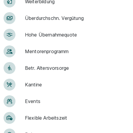
Weiter­bildung
Über­durch­schn. Ver­gü­tung
Hohe Über­nah­me­quote
Men­to­ren­pro­gramm
Betr. Alters­vor­sorge
Kantine
Events
Flexible Arbeitszeit