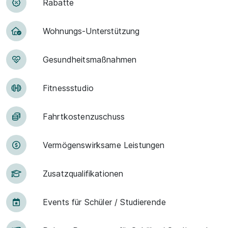
Rabatte
Woh­nungs-Un­ter­stüt­zung
Ge­sund­heits­maß­nah­men
Fit­ness­stu­dio
Fahrt­kosten­zu­schuss
Vermögens­wirksame Leistungen
Zu­satz­qua­li­fi­ka­tio­nen
Events für Schü­ler / Stu­die­ren­de