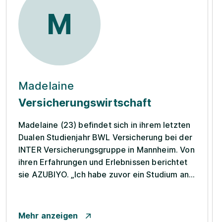
M
Madelaine
Versicherungswirtschaft
Madelaine (23) befindet sich in ihrem letzten
Dualen Studienjahr BWL Versicherung bei der
INTER Versicherungsgruppe in Mannheim. Von
ihren Erfahrungen und Erlebnissen berichtet
sie AZUBIYO. „Ich habe zuvor ein Studium an
der Universität begonnen, habe aber schnell
den finanziellen Nachteil erkannt. Da ich nach
meinem Schulabschluss schnell unabhängig
Mehr anzeigen