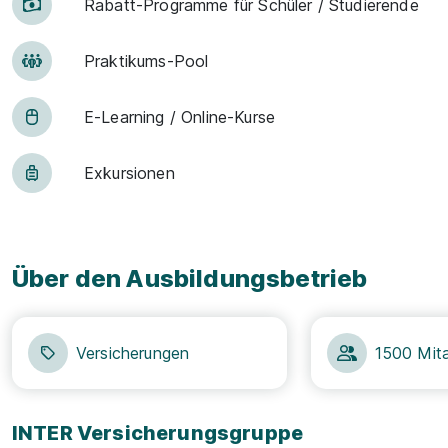
Rabatt-Pro­gramme für Schüler / ­Studierende
Praktikums-Pool
E-Lear­ning / On­line-Kur­se
Exkur­sionen
Über den Ausbildungsbetrieb
Versicherungen
1500 Mita
INTER Versicherungsgruppe