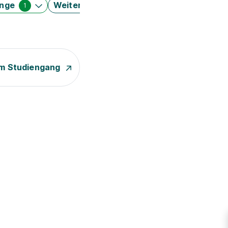
änge
Weitere Filter
1
m Studiengang