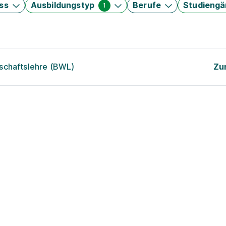
ss
Ausbildungstyp
Berufe
Studieng
1
schaftslehre (BWL)
Zu