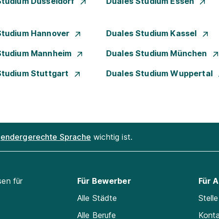
Studium Düsseldorf
Duales Studium Essen
Studium Hannover
Duales Studium Kassel
Studium Mannheim
Duales Studium München
Studium Stuttgart
Duales Studium Wuppertal
endergerechte Sprache
wichtig ist.
sen für
Für Bewerber
Für 
Alle Städte
Stell
Alle Berufe
Kont