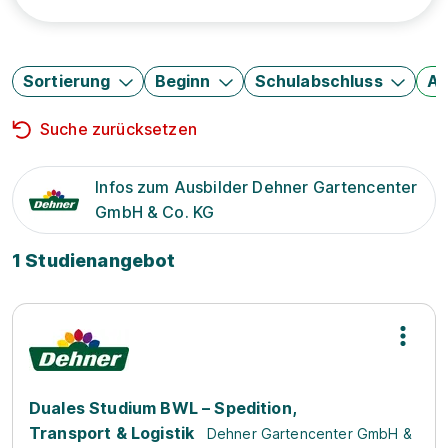
Sortierung
Beginn
Schulabschluss
Au
Suche zurücksetzen
Infos zum Ausbilder Dehner Gartencenter
GmbH & Co. KG
1 Studienangebot
Duales Studium BWL – Spedition,
Transport & Logistik
Dehner Gartencenter GmbH &