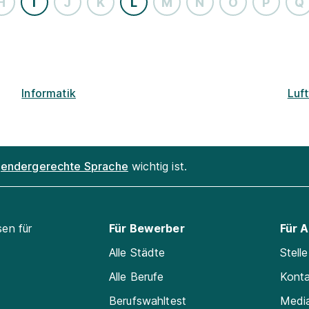
H
I
J
K
L
M
N
O
P
Q
Informatik
Luf
endergerechte Sprache
wichtig ist.
sen für
Für Bewerber
Für 
Alle Städte
Stell
Alle Berufe
Kont
Berufswahltest
Medi