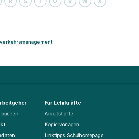
R
S
T
U
V
W
X
tverkehrsmanagement
Arbeitgeber
Für Lehrkräfte
e buchen
Arbeitshefte
akt
Kopiervorlagen
adaten
Linktipps Schulhomepage