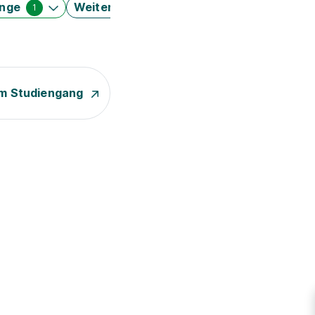
änge
Weitere Filter
1
m Studiengang