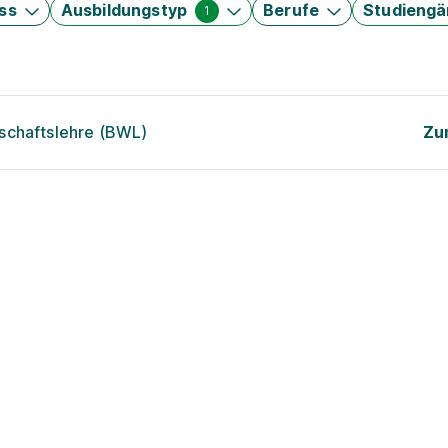
ss
Ausbildungstyp
Berufe
Studieng
1
schaftslehre (BWL)
Zu